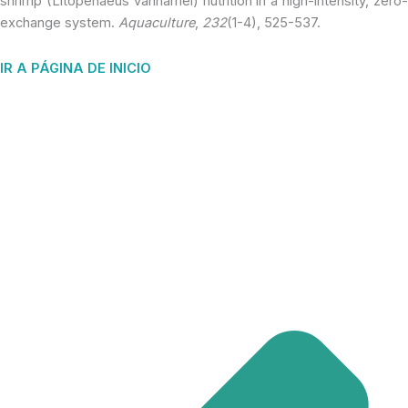
shrimp (Litopenaeus vannamei) nutrition in a high-intensity, zero-
exchange system.
Aquaculture
,
232
(1-4), 525-537.
IR A PÁGINA DE INICIO