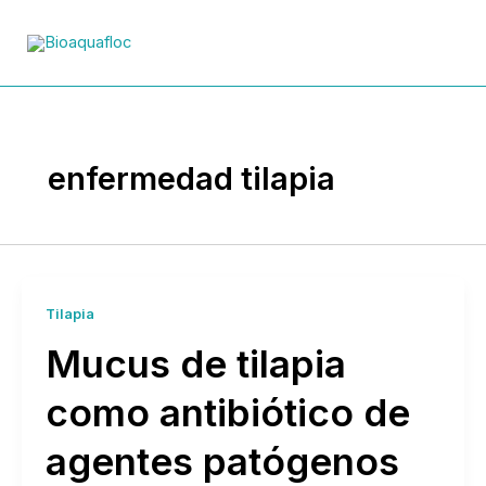
Ir
al
contenido
enfermedad tilapia
Tilapia
Mucus de tilapia
como antibiótico de
agentes patógenos